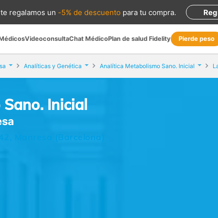
te regalamos
un
-5% de descuento
para tu compra
.
Reg
 Médicos
Videoconsulta
Chat Médico
Plan de salud Fidelity
Pierde peso
sa
Analíticas y Genética
Analítica Metabolismo Sano. Inicial
L
Sano. Inicial
esa
 42, Manresa (Barcelona)