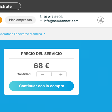
ístrate
91 217 21 93
Plan empresas
info@saludonnet.com
aboratorio Echevarne Manresa
PRECIO DEL SERVICIO
68 €
1
Cantidad:
Continuar con la compra