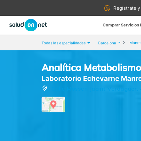
Regístrate y
Comprar Servicios
Manre
Todas las especialidades
Barcelona
Analítica Metabolismo 
Laboratorio Echevarne Manr
Calle Mossen Jacint Verdaguer,