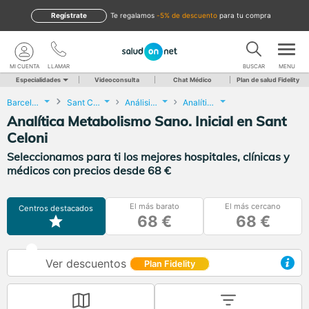
Regístrate
te regalamos
-5% de descuento
para tu compra
MI CUENTA
LLAMAR
BUSCAR
MENU
Especialidades
Videoconsulta
Chat Médico
Plan de salud Fidelity
Barcelona
Sant Celoni
Análisis Clínicos
Analítica Metabolismo Sano. Inicial
Analítica Metabolismo Sano. Inicial en Sant
Celoni
Seleccionamos para ti los mejores hospitales, clínicas y
médicos con precios desde 68 €
El más barato
El más cercano
Centros destacados
68 €
68 €
Ver descuentos
Plan Fidelity