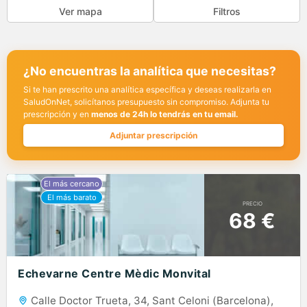
Ver mapa
Filtros
¿No encuentras la analítica que necesitas?
Si te han prescrito una analítica específica y deseas realizarla en
SaludOnNet, solicítanos presupuesto sin compromiso. Adjunta tu
prescripción y en
menos de 24h lo tendrás en tu email.
Adjuntar prescripción
PRECIO
68 €
Echevarne Centre Mèdic Monvital
Calle Doctor Trueta, 34, Sant Celoni (Barcelona),