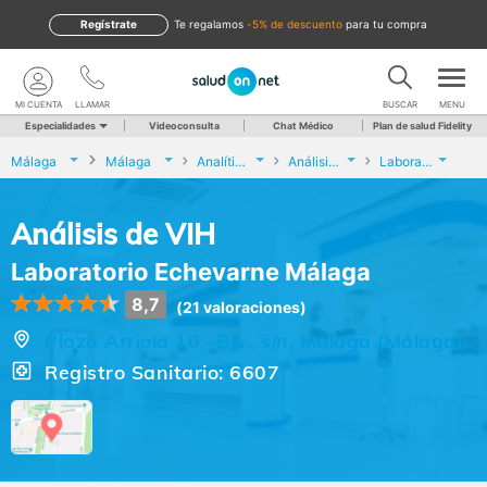
Regístrate
te regalamos
-5% de descuento
para tu compra
MI CUENTA
LLAMAR
BUSCAR
MENU
Especialidades
Videoconsulta
Chat Médico
Plan de salud Fidelity
Málaga
Málaga
Analíticas y Genética
Análisis de VIH
Laboratorio Echevarne Málaga
Análisis de VIH
Laboratorio Echevarne Málaga
8,7
(21 valoraciones)
Plaza Arriola 10 –Bjs., s/n, Málaga (Málaga)
Registro Sanitario: 6607