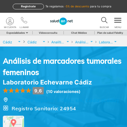
Regístrate
te regalamos
-5% de descuento
para tu compra
MI CUENTA
LLAMAR
BUSCAR
MENU
Especialidades
Videoconsulta
Chat Médico
Plan de salud Fidelity
Cádiz
Cádiz
Analíticas y Genética
Análisis de marcadores tumorales femeninos
Laboratorio Echevarne Cádiz
Análisis de marcadores tumorales
femeninos
Laboratorio Echevarne Cádiz
9,6
(10 valoraciones)
Plaza de España, 3 -Bjs., s/n, Cádiz (Cádiz)
Registro Sanitario: 24954