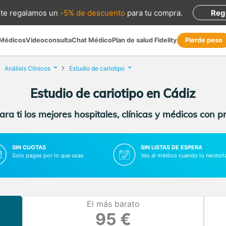
te regalamos
un
-5% de descuento
para tu compra
.
Reg
 Médicos
Videoconsulta
Chat Médico
Plan de salud Fidelity
Pierde peso
Análisis Clínicos
Estudio de cariotipo
Estudio de cariotipo en Cádiz
ra ti los mejores hospitales, clínicas y médicos con p
SIN CUOTAS
SIN LISTAS DE ESPERA
Solo pagas por lo que usas
Vas al médico cuando lo necesit
El más barato
95 €