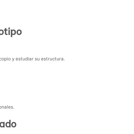
otipo
copio y estudiar su estructura.
onales.
tado