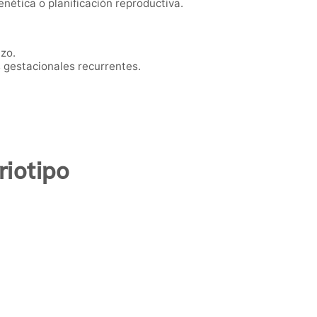
nética o planificación reproductiva.
zo.
gestacionales recurrentes.
iotipo