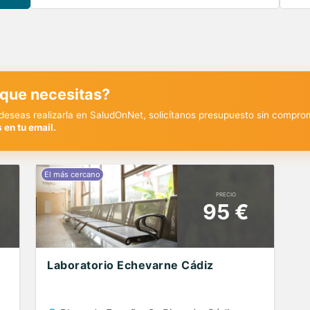
 que necesitas?
y deseas realizarla en SaludOnNet, solicítanos presupuesto sin compro
 en tu email.
PRECIO
95 €
Laboratorio Echevarne Cádiz