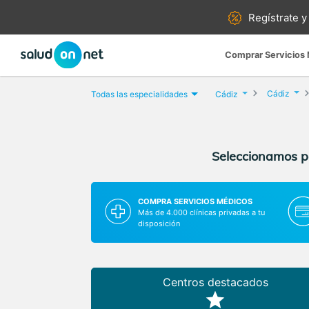
Regístrate y
Comprar Servicios
Cádiz
Todas las especialidades
Cádiz
Seleccionamos pa
COMPRA SERVICIOS MÉDICOS
Más de 4.000 clínicas privadas a tu
disposición
Centros destacados