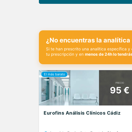
¿No encuentras la analítica
Si te han prescrito una analítica específica 
tu prescripción y en
menos de 24h lo tendrás
PRECIO
95 €
Eurofins Análisis Clínicos Cádiz