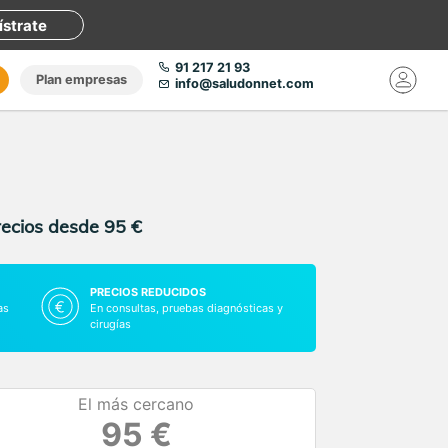
ístrate
91 217 21 93
Plan empresas
info@saludonnet.com
recios desde 95 €
PRECIOS REDUCIDOS
as
En consultas, pruebas diagnósticas y
cirugías
El más cercano
95 €