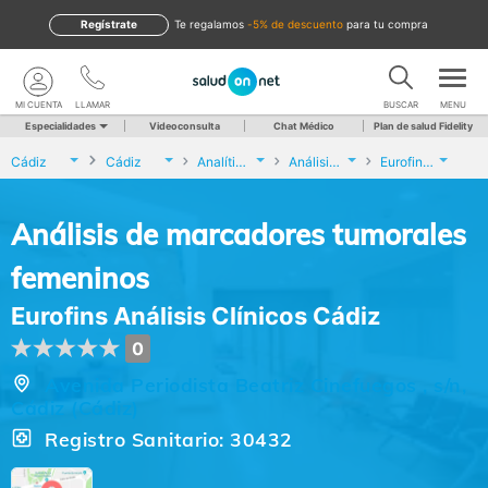
Regístrate
te regalamos
-5% de descuento
para tu compra
MI CUENTA
LLAMAR
BUSCAR
MENU
Especialidades
Videoconsulta
Chat Médico
Plan de salud Fidelity
Cádiz
Cádiz
Analíticas y Genética
Análisis de marcadores tumorales femeninos
Eurofins Análisis Clínicos Cádiz
Análisis de marcadores tumorales
femeninos
Eurofins Análisis Clínicos Cádiz
0
Avenida Periodista Beatriz Cinefuegos , s/n,
Cádiz (Cádiz)
Registro Sanitario: 30432