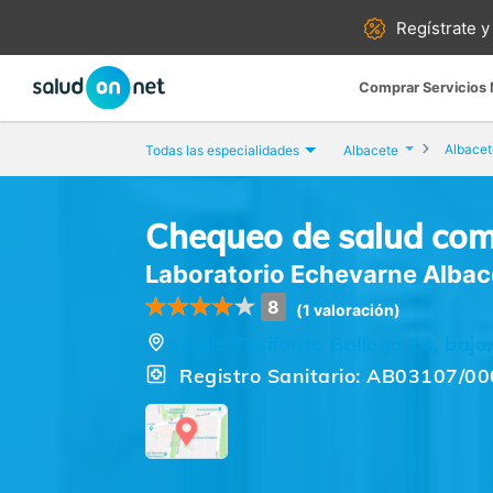
Regístrate y
Comprar Servicios
Albacet
Todas las especialidades
Albacete
Chequeo de salud com
Laboratorio Echevarne Albac
8
(1 valoración)
Calle Tesifonte Gallego 14, bajo
Registro Sanitario: AB03107/0