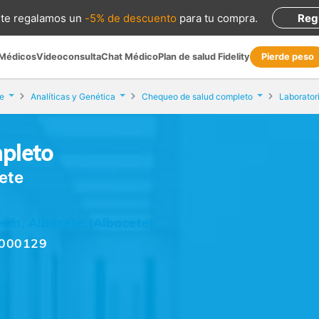
te regalamos
un
-5% de descuento
para tu compra
.
Reg
 Médicos
Videoconsulta
Chat Médico
Plan de salud Fidelity
Pierde peso
e
Analíticas y Genética
Chequeo de salud completo
Laborator
pleto
ete
, s/n, Albacete (Albacete)
0000129