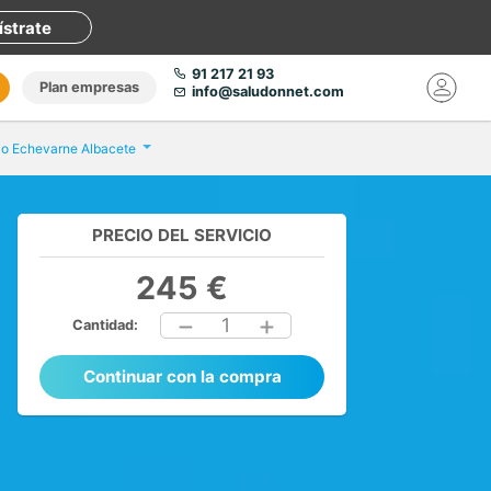
ístrate
91 217 21 93
Plan empresas
info@saludonnet.com
io Echevarne Albacete
PRECIO DEL SERVICIO
245 €
1
Cantidad:
Continuar con la compra