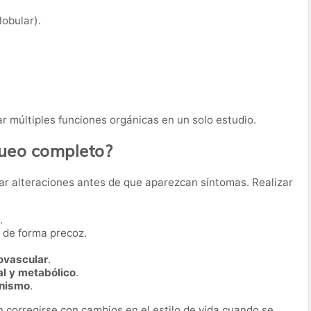
obular).
r múltiples funciones orgánicas en un solo estudio.
queo completo?
ar alteraciones antes de que aparezcan síntomas. Realizar
.
de forma precoz.
iovascular
.
al y metabólico
.
anismo
.
corregirse con cambios en el estilo de vida cuando se