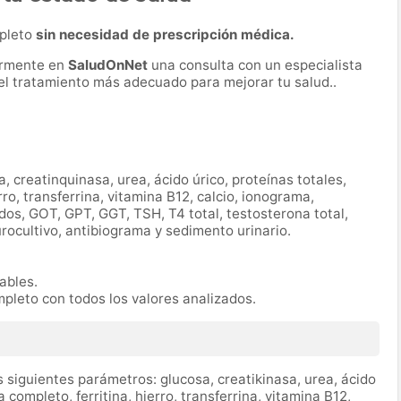
mpleto
sin necesidad de prescripción médica.
ormente en
SaludOnNet
una consulta con un especialista
r el tratamiento más adecuado para mejorar tu salud..
a, creatinquinasa, urea, ácido úrico, proteínas totales,
ro, transferrina, vitamina B12, calcio, ionograma,
ridos, GOT, GPT, GGT, TSH, T4 total, testosterona total,
urocultivo, antibiograma y sedimento urinario.
rables.
mpleto con todos los valores analizados.
 siguientes parámetros: glucosa, creatikinasa, urea, ácido
completo, ferritina, hierro, transferrina, vitamina B12,