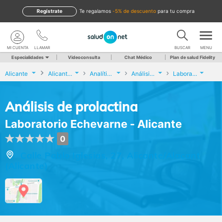
Regístrate
te regalamos
-5% de descuento
para tu compra
MI CUENTA
LLAMAR
BUSCAR
MENU
Especialidades
Videoconsulta
Chat Médico
Plan de salud Fidelity
Alicante
Alicante/Alacant
Analíticas y Genética
Análisis de prolactina
Laboratorio Echevarne - Alicante
Análisis de prolactina
Laboratorio Echevarne - Alicante
0
Calle Pablo Iglesias, 27, Alicante/Alacant
(Alicante)