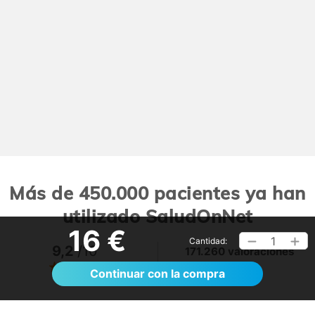
Más de 450.000 pacientes ya han
utilizado SaludOnNet
16 €
1
Cantidad:
9,2
/10
171.260 valoraciones
Ver >
Continuar con la compra