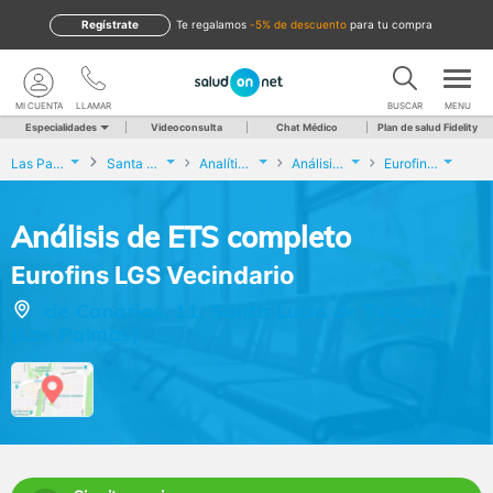
Regístrate
te regalamos
-5% de descuento
para tu compra
MI CUENTA
LLAMAR
BUSCAR
MENU
Especialidades
Videoconsulta
Chat Médico
Plan de salud Fidelity
Las Palmas
Santa Lucía de Tirajana
Analíticas y Genética
Análisis de ETS completo
Eurofins LGS Vecindario
Análisis de ETS completo
Eurofins LGS Vecindario
de Canarias, 11, Santa Lucía de Tirajana
(Las Palmas)