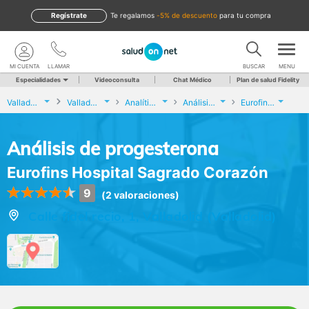
Regístrate
te regalamos
-5% de descuento
para tu compra
MI CUENTA
LLAMAR
BUSCAR
MENU
Especialidades
Videoconsulta
Chat Médico
Plan de salud Fidelity
Valladolid
Valladolid
Analíticas y Genética
Análisis de progesterona
Eurofins Hospital Sagrado Corazón
Análisis de progesterona
Eurofins Hospital Sagrado Corazón
9
(2 valoraciones)
Calle fidel recio, 1, Valladolid (Valladolid)