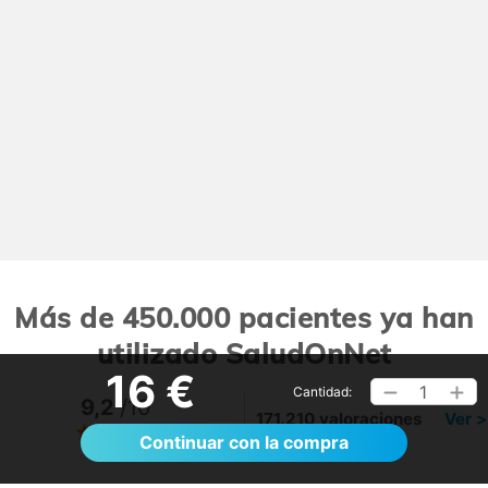
Más de 450.000 pacientes ya han
utilizado SaludOnNet
16 €
1
Cantidad:
9,2
/10
171.210 valoraciones
Ver >
Continuar con la compra