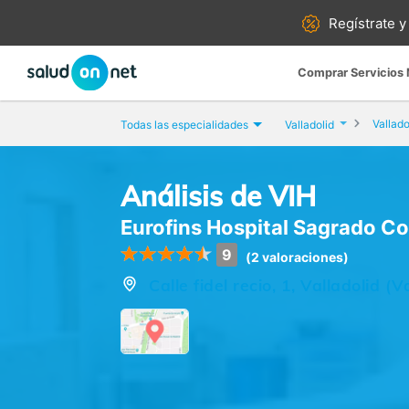
Regístrate y
Comprar Servicios
Vallado
Todas las especialidades
Valladolid
Análisis de VIH
Eurofins Hospital Sagrado C
9
(2 valoraciones)
Calle fidel recio, 1, Valladolid (V