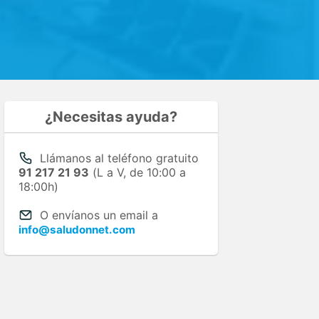
¿Necesitas ayuda?
Llámanos al teléfono gratuito
91 217 21 93
(L a V, de 10:00 a
18:00h)
O envíanos un email a
info@saludonnet.com