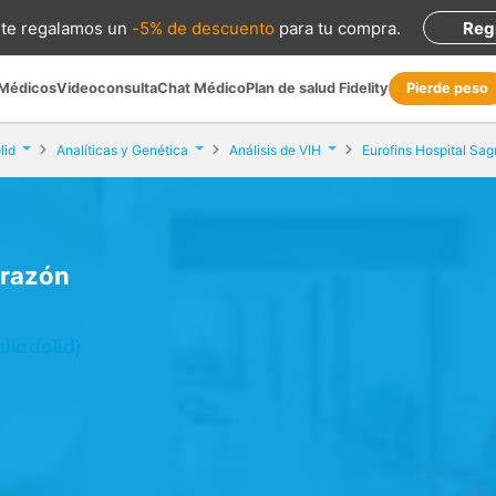
te regalamos
un
-5% de descuento
para tu compra
.
Reg
 Médicos
Videoconsulta
Chat Médico
Plan de salud Fidelity
Pierde peso
lid
Analíticas y Genética
Análisis de VIH
Eurofins Hospital Sa
orazón
alladolid)