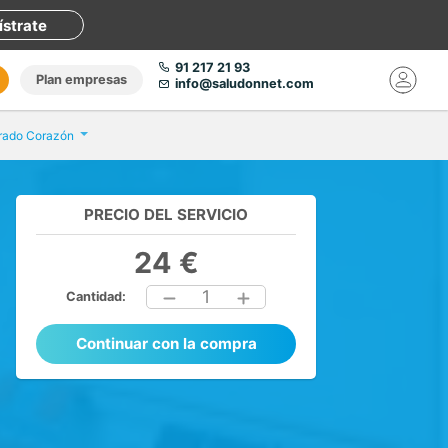
ístrate
91 217 21 93
Plan empresas
info@saludonnet.com
grado Corazón
PRECIO DEL SERVICIO
24 €
1
Cantidad:
Continuar con la compra