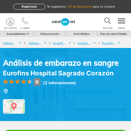
Regístrate
te regalamos
-5% de descuento
para tu compra
MI CUENTA
LLAMAR
BUSCAR
MENU
Especialidades
Videoconsulta
Chat Médico
Plan de salud Fidelity
Valladolid
Valladolid
Analíticas y Genética
Análisis de embarazo en sangre
Eurofins Hospital Sagrado Corazón
Análisis de embarazo en sangre
Eurofins Hospital Sagrado Corazón
9
(2 valoraciones)
Calle fidel recio, 1, Valladolid (Valladolid)