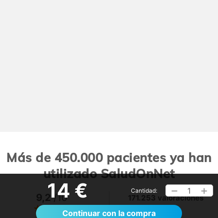
Más de 450.000 pacientes ya han
utilizado SaludOnNet
14 €
1
Cantidad:
9,2
/10
171.253 valoraciones
Ver >
Continuar con la compra