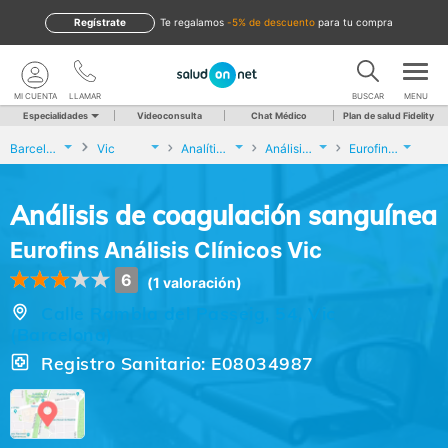
Regístrate
te regalamos
-5% de descuento
para tu compra
MI CUENTA
LLAMAR
BUSCAR
MENU
Especialidades
Videoconsulta
Chat Médico
Plan de salud Fidelity
Barcelona
Vic
Analíticas y Genética
Análisis de coagulación sanguínea
Eurofins Análisis Clínicos Vic
Análisis de coagulación sanguínea
Eurofins Análisis Clínicos Vic
6
(1 valoración)
Calle Rambla del Passeig, 54, Vic
(Barcelona)
Registro Sanitario: E08034987