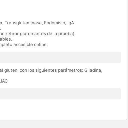
na, Transglutaminasa, Endomisio, IgA
.
no retirar gluten antes de la prueba).
rables.
mpleto accesible online.
 al gluten, con los siguientes parámetros: Gliadina,
LIAC