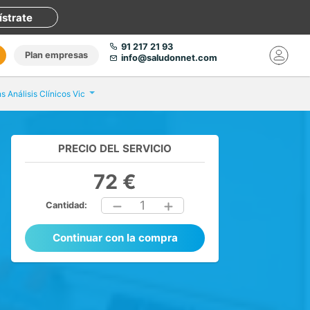
ístrate
91 217 21 93
Plan empresas
info@saludonnet.com
ns Análisis Clínicos Vic
PRECIO DEL SERVICIO
72 €
1
Cantidad:
Continuar con la compra