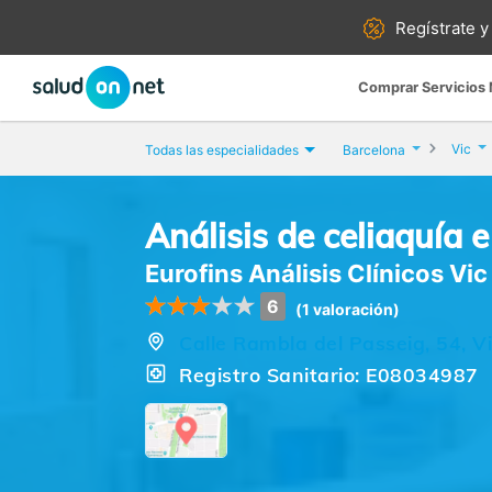
Regístrate y
Comprar Servicios
Vic
Todas las especialidades
Barcelona
Análisis de celiaquía e
Eurofins Análisis Clínicos Vic
6
(1 valoración)
Calle Rambla del Passeig, 54, V
Registro Sanitario: E08034987