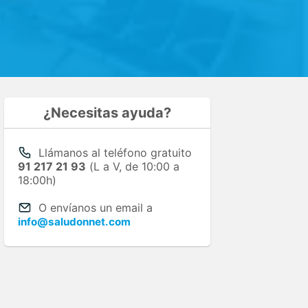
¿Necesitas ayuda?
Llámanos al teléfono gratuito
91 217 21 93
(L a V, de 10:00 a
18:00h)
O envíanos un email a
info@saludonnet.com