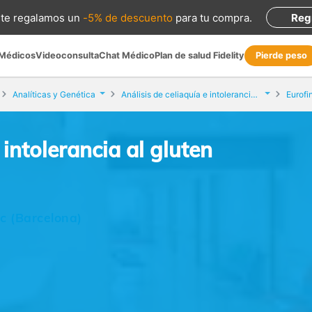
te regalamos
un
-5% de descuento
para tu compra
.
Reg
 Médicos
Videoconsulta
Chat Médico
Plan de salud Fidelity
Pierde peso
Analíticas y Genética
Análisis de celiaquía e intolerancia al gluten
Eurofi
 intolerancia al gluten
ic (Barcelona)