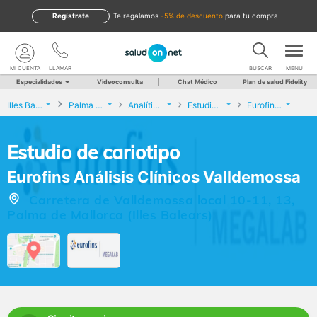
Regístrate
te regalamos
-5% de descuento
para tu compra
MI CUENTA
LLAMAR
BUSCAR
MENU
Especialidades
Videoconsulta
Chat Médico
Plan de salud Fidelity
Illes Balears
Palma de Mallorca
Analíticas y Genética
Estudio de cariotipo
Eurofins Análisis Clínicos Valldemossa
Estudio de cariotipo
Eurofins Análisis Clínicos Valldemossa
Carretera de Valldemossa local 10-11, 13,
Palma de Mallorca (Illes Balears)