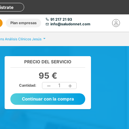
ístrate
91 217 21 93
Plan empresas
info@saludonnet.com
ins Análisis Clínicos Jesús
PRECIO DEL SERVICIO
95 €
1
Cantidad:
Continuar con la compra