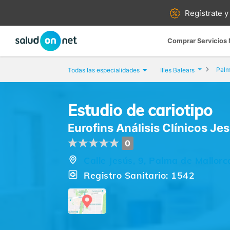
Regístrate y
Comprar Servicios
Palm
Todas las especialidades
Illes Balears
Estudio de cariotipo
Eurofins Análisis Clínicos Je
0
Calle Jesús, 9, Palma de Mallorca
Registro Sanitario: 1542