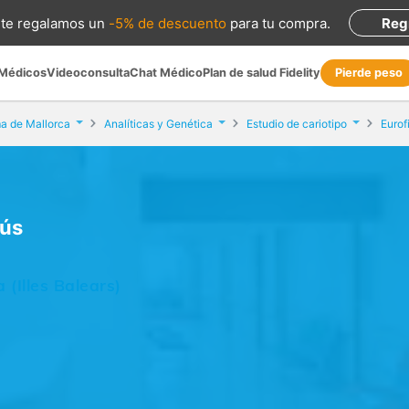
te regalamos
un
-5% de descuento
para tu compra
.
Reg
 Médicos
Videoconsulta
Chat Médico
Plan de salud Fidelity
Pierde peso
a de Mallorca
Analíticas y Genética
Estudio de cariotipo
Eurof
sús
 (Illes Balears)