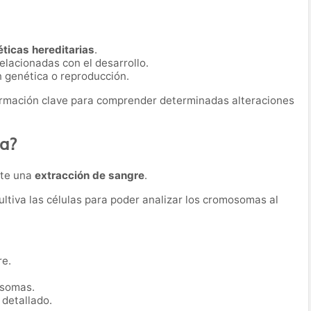
éticas hereditarias
.
lacionadas con el desarrollo.
genética o reproducción.
ormación clave para comprender determinadas alteraciones
ba?
nte una
extracción de sangre
.
cultiva las células para poder analizar los cromosomas al
re.
osomas.
 detallado.