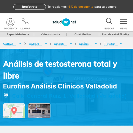
Regístrate
te regalamos
-5% de descuento
para tu compra
MI CUENTA
LLAMAR
BUSCAR
MENU
Especialidades
Videoconsulta
Chat Médico
Plan de salud Fidelity
Valladolid
Valladolid
Analíticas y Genética
Análisis de testosterona total y libre
Eurofins Análisis Clínicos Valladolid
Análisis de testosterona total y
libre
Eurofins Análisis Clínicos Valladolid
Calle General Ruiz, 1, Valladolid (Valladolid)