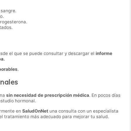
 sangre.
o.
progesterona.
tados.
desde el que se puede consultar y descargar el
informe
ba.
borables
.
nales
ona
sin necesidad de prescripción médica
. En pocos días
 estudio hormonal.
ormente en
SaludOnNet
una consulta con un especialista
r el tratamiento más adecuado para mejorar tu salud.