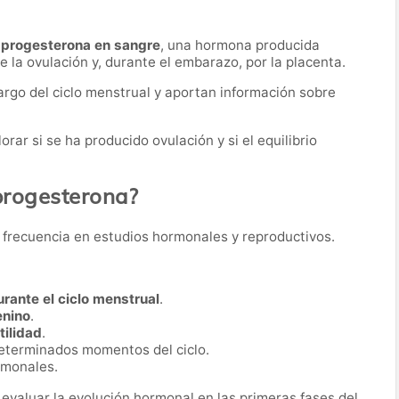
 progesterona en sangre
, una hormona producida
 la ovulación y, durante el embarazo, por la placenta.
largo del ciclo menstrual y aportan información sobre
ar si se ha producido ovulación y si el equilibrio
 progesterona?
on frecuencia en estudios hormonales y reproductivos.
urante el ciclo menstrual
.
enino
.
tilidad
.
determinados momentos del ciclo.
rmonales.
 evaluar la evolución hormonal en las primeras fases del