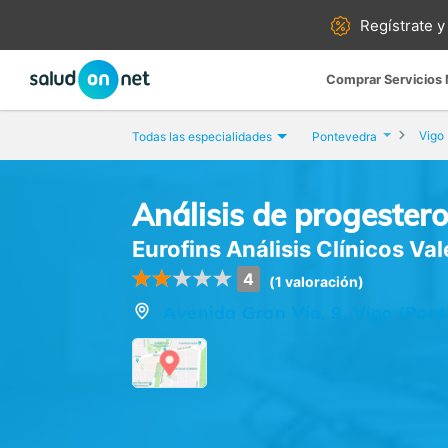
Regístrate y
Comprar Servicios
Vigo
Todas las especialidades
Pontevedra
Análisis de progester
Eurofins Análisis Clínicos Va
4
(1 valoración)
Avenida Gran Vía, 9, Vigo (Pon