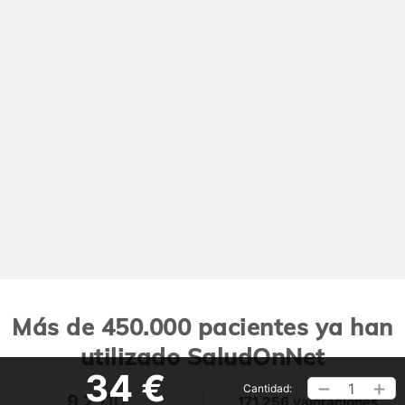
Más de 450.000 pacientes ya han
utilizado SaludOnNet
34 €
1
Cantidad:
9,2
/10
171.256 valoraciones