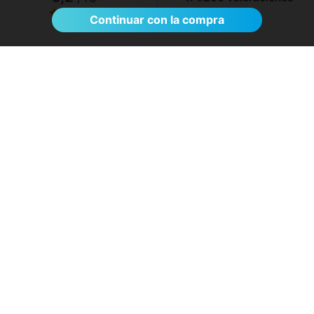
Ver >
Continuar con la compra
El proceso de reserva fue sumamente
sencillo. La videollamada con la médica resultó
de gran ayuda: me explicó detalladamente las
posibles causas de mi dolencia, me recomendó
medidas para aliviar los síntomas de inmediato y
me indicó los siguientes pasos a seguir según
los resultados de la resonancia.
- Anónimo
04/08/2026
Servicios destacados