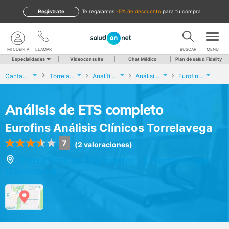
Regístrate
te regalamos
-5% de descuento
para tu compra
MI CUENTA
LLAMAR
BUSCAR
MENU
Especialidades
Videoconsulta
Chat Médico
Plan de salud Fidelity
Cantabria
Torrelavega
Analíticas y Genética
Análisis de ETS completo
Eurofins Análisis Clínicos Torrelavega
Análisis de ETS completo
Eurofins Análisis Clínicos Torrelavega
7
(2 valoraciones)
Plaza Tres de Noviembre , 1, Torrelavega
(Cantabria)