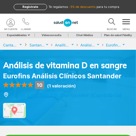
Regístrate
te regalamos
-5% de descuento
para tu compra
MI CUENTA
LLAMAR
BUSCAR
MENU
Especialidades
Videoconsulta
Chat Médico
Plan de salud Fidelity
Cantabria
Santander
Analíticas y Genética
Análisis de vitamina D en sangre
Eurofins Análisis Clínicos Santander
Análisis de vitamina D en sangre
Eurofins Análisis Clínicos Santander
10
(1 valoración)
Calle Castilla, 10, Santander (Cantabria)