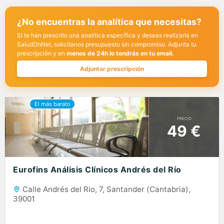
¿No encuentras la analítica que necesitas?
Si te han prescrito una analítica específica y deseas realizarla en
SaludOnNet, solicítanos presupuesto sin compromiso. Adjunta tu
prescripción y en
menos de 24h lo tendrás en tu email.
Adjuntar prescripción
PRECIO
49 €
Eurofins Análisis Clínicos Andrés del Río
Calle Andrés del Rio, 7, Santander (Cantabria),
39001