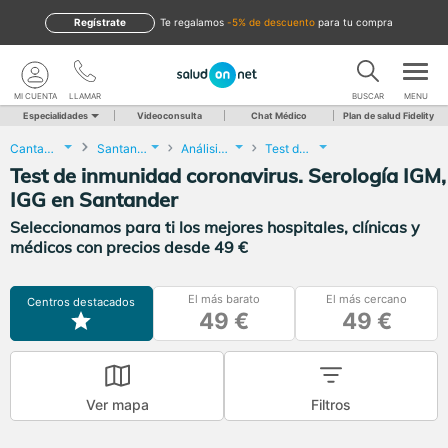
Regístrate
te regalamos
-5% de descuento
para tu compra
MI CUENTA
LLAMAR
BUSCAR
MENU
Especialidades
Videoconsulta
Chat Médico
Plan de salud Fidelity
Cantabria
Santander
Análisis Clínicos
Test de inmunidad coronavirus. Serología IGM, IGG
Test de inmunidad coronavirus. Serología IGM,
IGG en Santander
Seleccionamos para ti los mejores hospitales, clínicas y
médicos con precios desde 49 €
El más barato
El más cercano
Centros destacados
49 €
49 €
Ver mapa
Filtros