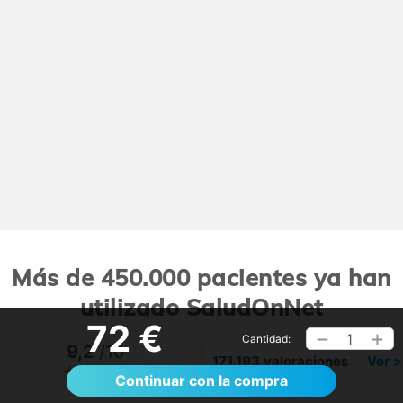
Más de 450.000 pacientes ya han
utilizado SaludOnNet
72 €
1
Cantidad:
9,2
/10
171.193 valoraciones
Ver >
Continuar con la compra