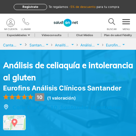
Regístrate
te regalamos
-5% de descuento
para tu compra
MI CUENTA
LLAMAR
BUSCAR
MENU
Especialidades
Videoconsulta
Chat Médico
Plan de salud Fidelity
Cantabria
Santander
Analíticas y Genética
Análisis de celiaquía e intolerancia al gluten
Eurofins Análisis Clínicos Santander
Análisis de celiaquía e intolerancia
al gluten
Eurofins Análisis Clínicos Santander
10
(1 valoración)
Calle Castilla, 10, Santander (Cantabria)