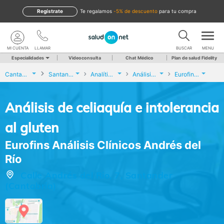
Regístrate
te regalamos
-5% de descuento
para tu compra
MI CUENTA
LLAMAR
BUSCAR
MENU
Especialidades
Videoconsulta
Chat Médico
Plan de salud Fidelity
Cantabria
Santander
Analíticas y Genética
Análisis de celiaquía e intolerancia al gluten
Eurofins Análisis Clínicos Andrés del Río
Análisis de celiaquía e intolerancia
al gluten
Eurofins Análisis Clínicos Andrés del
Río
Calle Andrés del Rio, 7, Santander
(Cantabria)