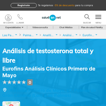
Regístrate
te regalamos
-5% de descuento
para tu compra
MI CUENTA
LLAMAR
BUSCAR
MENU
Especialidades
Videoconsulta
Chat Médico
Plan de salud Fidelity
Las Palmas
Palmas de Gran Canaria (Las)
Analíticas y Genética
Análisis de testosterona total y libre
Eurofins Análisis Clínicos Primero de Mayo
Análisis de testosterona total y
libre
Eurofins Análisis Clínicos Primero de
Mayo
0
Avenida Primero de Mayo, 17, Palmas de
Gran Canaria (Las) (Las Palmas)