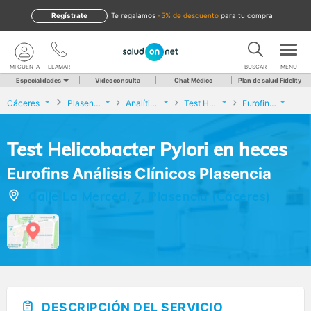
Regístrate
te regalamos
-5% de descuento
para tu compra
MI CUENTA
LLAMAR
BUSCAR
MENU
Especialidades
Videoconsulta
Chat Médico
Plan de salud Fidelity
Cáceres
Plasencia
Analíticas y Genética
Test Helicobacter Pylori en heces
Eurofins Análisis Clínicos Plasencia
Test Helicobacter Pylori en heces
Eurofins Análisis Clínicos Plasencia
Calle La Merced, 7, Plasencia (Cáceres)
DESCRIPCIÓN DEL SERVICIO