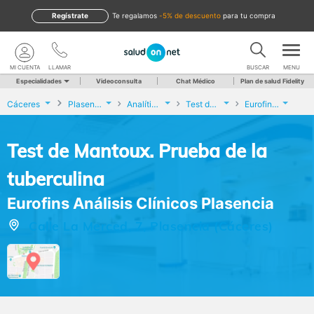
Regístrate
te regalamos
-5% de descuento
para tu compra
MI CUENTA
LLAMAR
BUSCAR
MENU
Especialidades
Videoconsulta
Chat Médico
Plan de salud Fidelity
Cáceres
Plasencia
Analíticas y Genética
Test de Mantoux. Prueba de la tuberculina
Eurofins Análisis Clínicos Plasencia
Test de Mantoux. Prueba de la
tuberculina
Eurofins Análisis Clínicos Plasencia
Calle La Merced, 7, Plasencia (Cáceres)