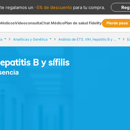
te regalamos
un
-5% de descuento
para tu compra
.
Reg
 Médicos
Videoconsulta
Chat Médico
Plan de salud Fidelity
Pierde peso
ia
Analíticas y Genética
Análisis de ETS. VIH, hepatitis B y sífilis
E
patitis B y sífilis
asencia
Cáceres)