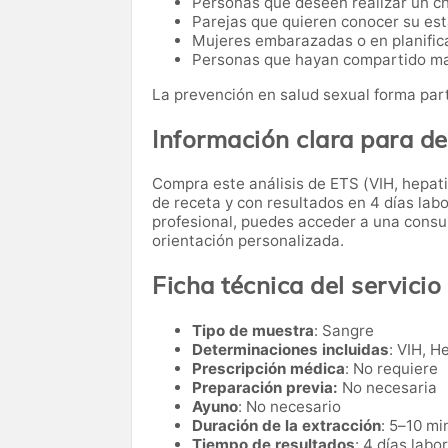
Personas que deseen realizar un c
Parejas que quieren conocer su est
Mujeres embarazadas o en planific
Personas que hayan compartido ma
La prevención en salud sexual forma part
Información clara para d
Compra este análisis de ETS (VIH, hepatit
de receta y con resultados en 4 días labo
profesional, puedes acceder a una consul
orientación personalizada.
Ficha técnica del servicio
Tipo de muestra
: Sangre
Determinaciones incluidas
: VIH, He
Prescripción médica
: No requiere
Preparación previa:
No necesaria
Ayuno
: No necesario
Duración de la extracción
: 5–10 mi
Tiempo de resultados
: 4 días labo