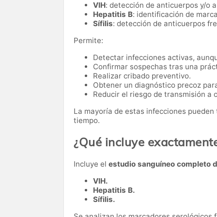
VIH
: detección de anticuerpos y/o 
Hepatitis B
: identificación de marc
Sífilis
: detección de anticuerpos fr
Permite:
Detectar infecciones activas, aunq
Confirmar sospechas tras una práct
Realizar cribado preventivo.
Obtener un diagnóstico precoz para 
Reducir el riesgo de transmisión a 
La mayoría de estas infecciones pueden t
tiempo.
¿Qué incluye exactament
Incluye el
estudio sanguíneo completo 
VIH.
Hepatitis B.
Sífilis.
Se analizan los marcadores serológicos 