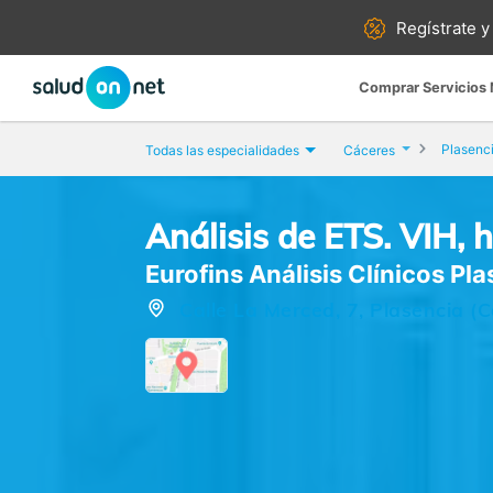
Regístrate y
Comprar Servicios
Plasenc
Todas las especialidades
Cáceres
Análisis de ETS. VIH, he
Eurofins Análisis Clínicos Pl
Calle La Merced, 7, Plasencia (