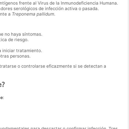
antígenos frente al Virus de la Inmunodeficiencia Humana.
adores serológicos de infección activa o pasada.
ente a
Treponema pallidum
.
ue no haya síntomas.
ica de riesgo.
iniciar tratamiento.
otras personas.
ratarse o controlarse eficazmente si se detectan a
e?
de
:
fundamentales para descartar o confirmar infección. Tres