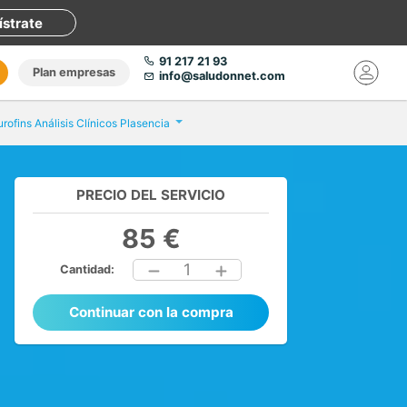
ístrate
91 217 21 93
Plan empresas
info@saludonnet.com
urofins Análisis Clínicos Plasencia
PRECIO DEL SERVICIO
85 €
1
Cantidad:
Continuar con la compra