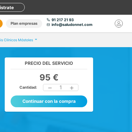
ístrate
91 217 21 93
Plan empresas
info@saludonnet.com
sis Clínicos Móstoles
PRECIO DEL SERVICIO
95 €
1
Cantidad:
Continuar con la compra