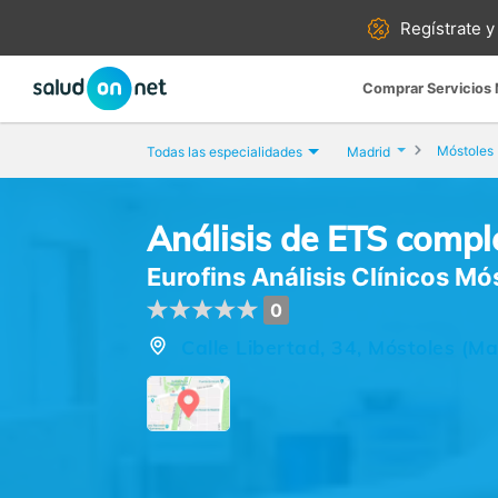
Regístrate y
Comprar Servicios
Móstoles
Todas las especialidades
Madrid
Análisis de ETS compl
Eurofins Análisis Clínicos Mó
0
Calle Libertad, 34, Móstoles (Ma