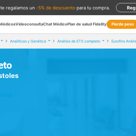
te regalamos
un
-5% de descuento
para tu compra
.
Reg
 Médicos
Videoconsulta
Chat Médico
Plan de salud Fidelity
Pierde peso
Analíticas y Genética
Análisis de ETS completo
Eurofins Análi
eto
stoles
drid)