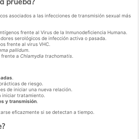
ta prueba?
icos asociados a las infecciones de transmisión sexual más
antígenos frente al Virus de la Inmunodeficiencia Humana.
adores serológicos de infección activa o pasada.
os frente al virus VHC.
ema pallidum
.
 frente a
Chlamydia trachomatis
.
sadas
.
prácticas de riesgo.
es de iniciar una nueva relación.
 iniciar tratamiento.
es y transmisión
.
arse eficazmente si se detectan a tiempo.
e?