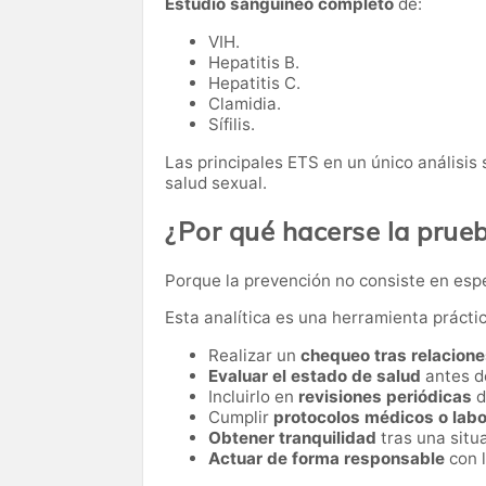
Estudio sanguíneo completo
de:
VIH.
Hepatitis B.
Hepatitis C.
Clamidia.
Sífilis.
Las principales ETS en un único análisis s
salud sexual.
¿Por qué hacerse la prue
Porque la prevención no consiste en esp
Esta analítica es una herramienta prácti
Realizar un
chequeo tras relacione
Evaluar el estado de salud
antes de
Incluirlo en
revisiones periódicas
d
Cumplir
protocolos médicos o labo
Obtener tranquilidad
tras una situa
Actuar de forma responsable
con l