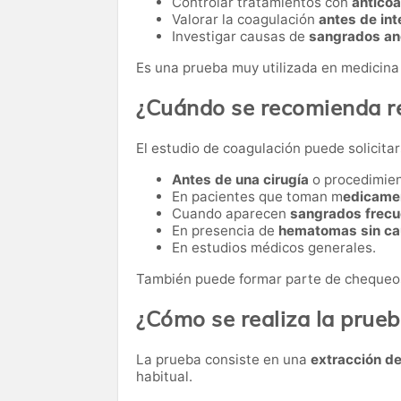
Controlar tratamientos con
antico
Valorar la coagulación
antes de int
Investigar causas de
sangrados an
Es una prueba muy utilizada en medicina
¿Cuándo se recomienda re
El estudio de coagulación puede solicitar
Antes de una cirugía
o procedimie
En pacientes que toman m
edicamen
Cuando aparecen
sangrados frecu
En presencia de
hematomas sin ca
En estudios médicos generales.
También puede formar parte de chequeos
¿Cómo se realiza la prue
La prueba consiste en una
extracción d
habitual.