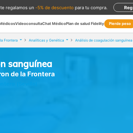
te regalamos
un
-5% de descuento
para tu compra
.
Reg
 Médicos
Videoconsulta
Chat Médico
Plan de salud Fidelity
Pierde peso
la Frontera
Analíticas y Genética
Análisis de coagulación sanguínea
ón sanguínea
ron de la Frontera
ntera (Sevilla)