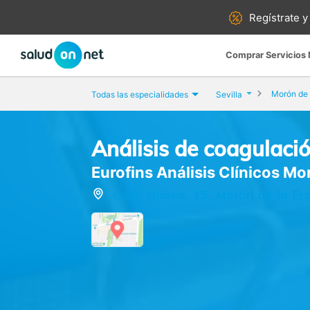
Regístrate y
Comprar Servicios
Morón de 
Todas las especialidades
Sevilla
Análisis de coagulaci
Eurofins Análisis Clínicos Mo
Calle Nueva, 15, Morón de la Fro