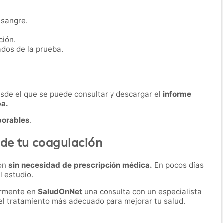
 sangre.
ción.
ados de la prueba.
desde el que se puede consultar y descargar el
informe
ba.
borables
.
 de tu coagulación
ión
sin necesidad de prescripción médica.
En pocos días
l estudio.
ormente en
SaludOnNet
una consulta con un especialista
r el tratamiento más adecuado para mejorar tu salud.