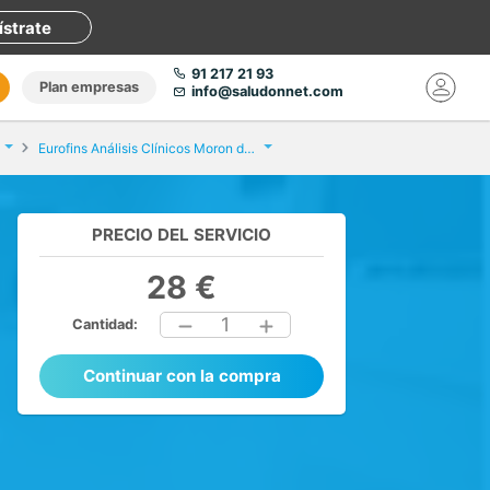
ístrate
91 217 21 93
Plan empresas
info@saludonnet.com
Eurofins Análisis Clínicos Moron de la Frontera
PRECIO DEL SERVICIO
28 €
1
Cantidad:
Continuar con la compra