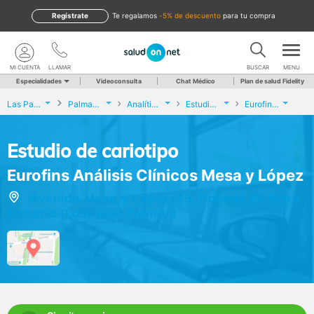
Regístrate
te regalamos
-5% de descuento
para tu compra
MI CUENTA
LLAMAR
BUSCAR
MENU
Especialidades
Videoconsulta
Chat Médico
Plan de salud Fidelity
Las Palmas
Palmas de Gran Canaria (Las)
Analíticas y Genética
Estudio de cariotipo
Eurofins Análisis Clínicos Mesa y López
Estudio de cariotipo
Eurofins Análisis Clínicos Mesa y López
Avenida Mesa y López, 15, Palmas de Gran
Canaria (Las) (Las Palmas)