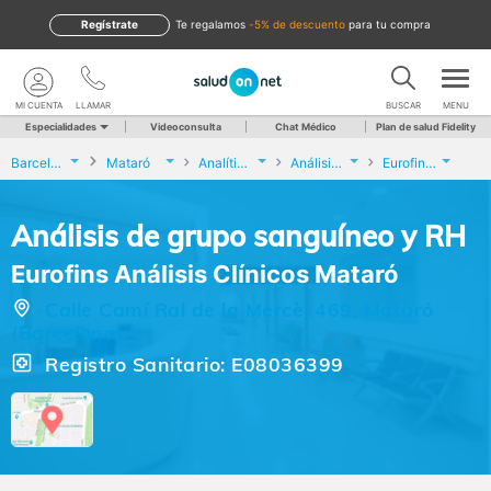
Regístrate
te regalamos
-5% de descuento
para tu compra
MI CUENTA
LLAMAR
BUSCAR
MENU
Especialidades
Videoconsulta
Chat Médico
Plan de salud Fidelity
Barcelona
Mataró
Analíticas y Genética
Análisis de grupo sanguíneo y RH
Eurofins Análisis Clínicos Mataró
Análisis de grupo sanguíneo y RH
Eurofins Análisis Clínicos Mataró
Calle Camí Ral de la Mercè, 469, Mataró
(Barcelona)
Registro Sanitario: E08036399