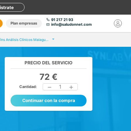
ístrate
91 217 21 93
Plan empresas
info@saludonnet.com
Eurofins Análisis Clínicos Malagueta
PRECIO DEL SERVICIO
72 €
1
Cantidad:
Continuar con la compra