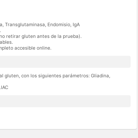
na, Transglutaminasa, Endomisio, IgA
.
no retirar gluten antes de la prueba).
rables.
mpleto accesible online.
 al gluten, con los siguientes parámetros: Gliadina,
LIAC