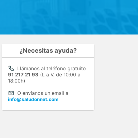
¿Necesitas ayuda?
Llámanos al teléfono gratuito
91 217 21 93
(L a V, de 10:00 a
18:00h)
O envíanos un email a
info@saludonnet.com