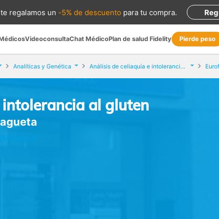
te regalamos
un
-5% de descuento
para tu compra
.
Reg
 Médicos
Videoconsulta
Chat Médico
Plan de salud Fidelity
Pierde peso
Analíticas y Genética
Análisis de celiaquía e intolerancia al gluten
 intolerancia al gluten
lagueta
 (Málaga)