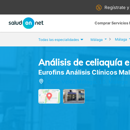
Regístrate y
Comprar Servicios
Málaga
Todas las especialidades
Málaga
Análisis de celiaquía e
Eurofins Análisis Clínicos Ma
Calle Vélez Málaga, 10, Málaga