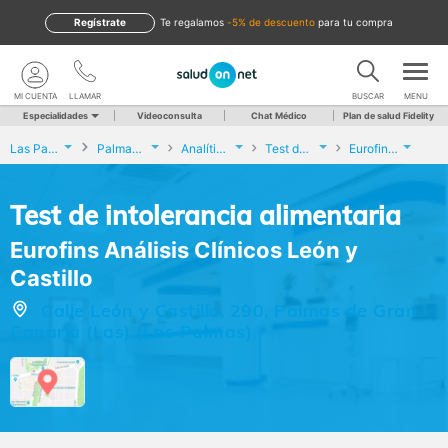
Regístrate
te regalamos
-5% de descuento
para tu compra
MI CUENTA
LLAMAR
BUSCAR
MENU
Especialidades
Videoconsulta
Chat Médico
Plan de salud Fidelity
Las Palmas
Palmas de Gran Canaria (Las)
Analíticas y Genética
Test de intolerancia alimentaria
Eurofins Análisis Clínicos León y Castillo
Test de intolerancia alimentaria
Eurofins Análisis Clínicos León y
Castillo
Calle León y Castillo, 290, Palmas de Gran
Canaria (Las) (Las Palmas)