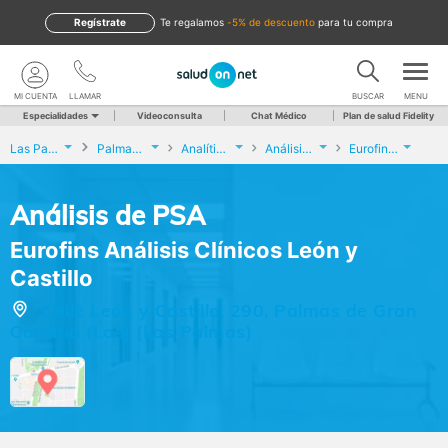
Regístrate
te regalamos
-5% de descuento
para tu compra
MI CUENTA
LLAMAR
BUSCAR
MENU
Especialidades
Videoconsulta
Chat Médico
Plan de salud Fidelity
Las Palmas
Palmas de Gran Canaria (Las)
Analíticas y Genética
Análisis de PSA
Eurofins Análisis Clínicos León y Castillo
Análisis de PSA
Eurofins Análisis Clínicos León y
Castillo
Calle León y Castillo, 290, Palmas de Gran
Canaria (Las) (Las Palmas)