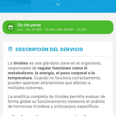
y el sector de la salud en general. Procesamos más de
1,5 millones de pruebas diariamente en nuestros
laboratorios, garantizando los resultados más precisos
y confiables posibles para ayudarte a elegir el
tratamiento más adecuado. Disponemos de tecnología
Sin cita previa
de diagnóstico de última generación para ofrecerte la
Lun - Vie: 07:30h - 13:15h / Sáb: 08:00h - 12:15h
mejor asistencia médica posible.
En Clínica Juan Carlos I, ubicada en una zona
inmejorable de Madrid, ponemos a tu disposición a
DESCRIPCIÓN DEL SERVICIO
nuestro equipo de expertos para que te asesoren sobre
el tipo de diagnóstico recomendado y te ayuden en la
interpretación de los resultados. Nos implicamos con tu
La
tiroides
es una glándula clave en el organismo,
recuperación y bienestar.
responsable de
regular funciones como el
metabolismo, la energía, el peso corporal o la
temperatura
. Cuando no funciona correctamente,
pueden aparecer alteraciones que afectan a
múltiples sistemas.
La analítica completa de tiroides permite evaluar de
forma global su funcionamiento mediante el análisis
de hormonas tiroideas y anticuerpos específicos.