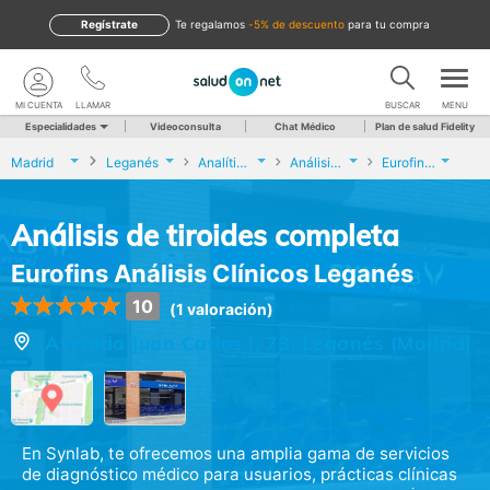
Regístrate
te regalamos
-5% de descuento
para tu compra
MI CUENTA
LLAMAR
BUSCAR
MENU
Especialidades
Videoconsulta
Chat Médico
Plan de salud Fidelity
Madrid
Leganés
Analíticas y Genética
Análisis de tiroides completa
Eurofins Análisis Clínicos Leganés
Análisis de tiroides completa
Eurofins Análisis Clínicos Leganés
10
(1 valoración)
Avenida Juan Carlos I, 73, Leganés (Madrid)
En Synlab, te ofrecemos una amplia gama de servicios
de diagnóstico médico para usuarios, prácticas clínicas