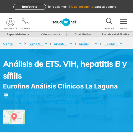
Regístrate
te regalamos
-5% de descuento
para tu compra
MI CUENTA
LLAMAR
BUSCAR
MENU
Especialidades
Videoconsulta
Chat Médico
Plan de salud Fidelity
Santa Cruz de Tenerife
San Cristóbal de La Laguna
Analíticas y Genética
Análisis de ETS. VIH, hepatitis B y sífilis
Eurofins Análisis Clínicos La Laguna
Análisis de ETS. VIH, hepatitis B y
sífilis
Eurofins Análisis Clínicos La Laguna
Calle Obispo Rey Redondo, 49, San Cristóbal
de La Laguna (Santa Cruz de Tenerife)