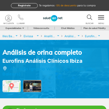
Regístrate
te regalamos
-5% de descuento
para tu compra
MI CUENTA
LLAMAR
BUSCAR
MENU
Especialidades
Videoconsulta
Chat Médico
Plan de salud Fidelity
Illes Balears
Eivissa
Analíticas y Genética
Análisis de orina completo
Eurofins Análisis Clínicos Ibiza
Análisis de orina completo
Eurofins Análisis Clínicos Ibiza
Avenida Ignacio Wallis, 35, Eivissa (Illes
Balears)