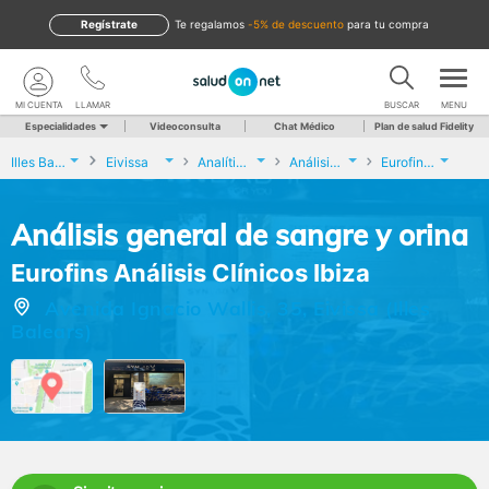
Regístrate
te regalamos
-5% de descuento
para tu compra
MI CUENTA
LLAMAR
BUSCAR
MENU
Especialidades
Videoconsulta
Chat Médico
Plan de salud Fidelity
Illes Balears
Eivissa
Analíticas y Genética
Análisis general de sangre y orina
Eurofins Análisis Clínicos Ibiza
Análisis general de sangre y orina
Eurofins Análisis Clínicos Ibiza
Avenida Ignacio Wallis, 35, Eivissa (Illes
Balears)