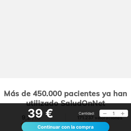
Más de 450.000 pacientes ya han
utilizado SaludOnNet
39 €
1
Cantidad:
9,2
/10
171.237 valoraciones
Ver >
Continuar con la compra