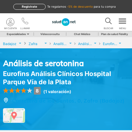
Regístrate
te regalamos
-5% de descuento
para tu compra
MI CUENTA
LLAMAR
BUSCAR
MENU
Especialidades
Videoconsulta
Chat Médico
Plan de salud Fidelity
Badajoz
Zafra
Analíticas y Genética
Análisis de serotonina
Eurofins Análisis Clínicos Hospital Parque Vía de la Plata
Análisis de serotonina
Eurofins Análisis Clínicos Hospital
Parque Vía de la Plata
8
(1 valoración)
Carretera de los Santos, 0, Zafra (Badajoz)