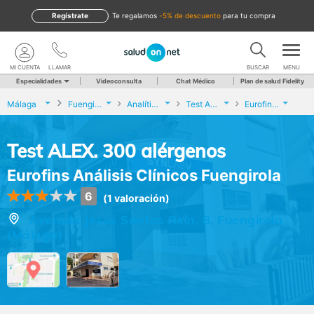
Regístrate
te regalamos
-5% de descuento
para tu compra
MI CUENTA
LLAMAR
BUSCAR
MENU
Especialidades
Videoconsulta
Chat Médico
Plan de salud Fidelity
Málaga
Fuengirola
Analíticas y Genética
Test ALEX. 300 alérgenos
Eurofins Análisis Clínicos Fuengirola
Test ALEX. 300 alérgenos
Eurofins Análisis Clínicos Fuengirola
6
(1 valoración)
Avenida Jesús Santos Rein, 8, Fuengirola
(Málaga)