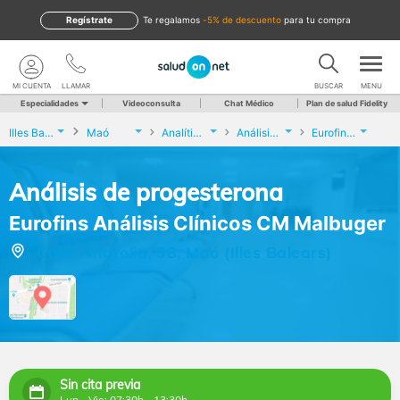
Regístrate
te regalamos
-5% de descuento
para tu compra
MI CUENTA
LLAMAR
BUSCAR
MENU
Especialidades
Videoconsulta
Chat Médico
Plan de salud Fidelity
Illes Balears
Maó
Analíticas y Genética
Análisis de progesterona
Eurofins Análisis Clínicos CM Malbuger
Análisis de progesterona
Eurofins Análisis Clínicos CM Malbuger
Calle Anatolia, 38, Maó (Illes Balears)
Sin cita previa
Lun - Vie: 07:30h - 13:30h