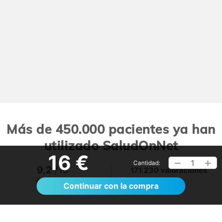
Más de 450.000 pacientes ya han
utilizado SaludOnNet
16 €
1
Cantidad:
9,2
/10
171.230 valoraciones
Ver >
Continuar con la compra