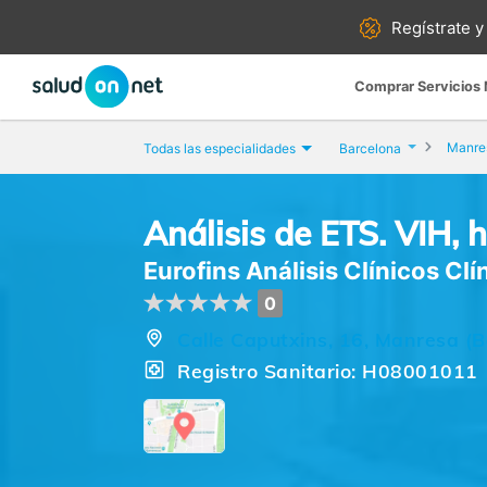
Regístrate y
Comprar Servicios
Manre
Todas las especialidades
Barcelona
Análisis de ETS. VIH, he
Eurofins Análisis Clínicos Cl
0
Calle Caputxins, 16, Manresa (B
Registro Sanitario: H08001011