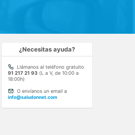
¿Necesitas ayuda?
Llámanos al teléfono gratuito
91 217 21 93
(L a V, de 10:00 a
18:00h)
O envíanos un email a
info@saludonnet.com