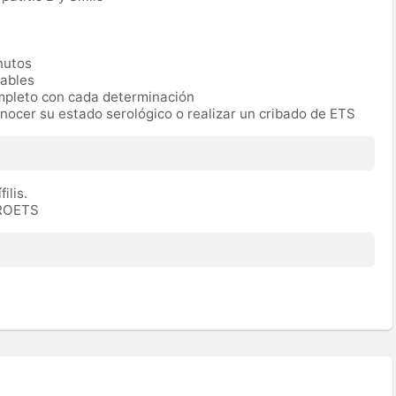
nutos
rables
ompleto con cada determinación
nocer su estado serológico o realizar un cribado de ETS
filis.
EROETS