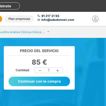
ístrate
91 217 21 93
Plan empresas
info@saludonnet.com
Eurofins Análisis Clínicos Clínica Sant Josep
PRECIO DEL SERVICIO
85 €
1
Cantidad:
Continuar con la compra