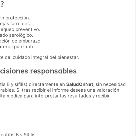
o?
in protección.
ejas sexuales.
hequeo preventivo.
ado serológico.
ación de embarazo.
terial punzante.
e del cuidado integral del bienestar.
ecisiones responsables
is B y sífilis) directamente en
SaludOnNet
, sin necesidad
rables. Si tras recibir el informe deseas una valoración
ta médica para interpretar los resultados y recibir
patitis B y Sífilis