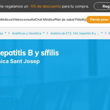
te regalamos
un
-5% de descuento
para tu compra
.
Reg
 Médicos
Videoconsulta
Chat Médico
Plan de salud Fidelity
Pierde peso
sa
Analíticas y Genética
Análisis de ETS. VIH, hepatitis B y sífilis
patitis B y sífilis
ínica Sant Josep
arcelona)