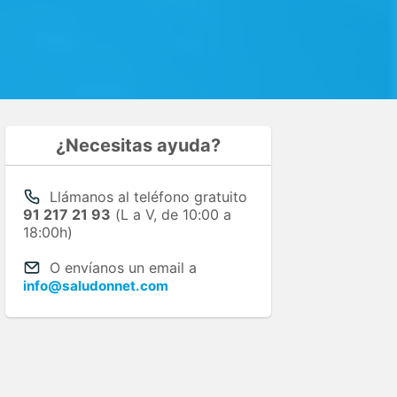
¿Necesitas ayuda?
Llámanos al teléfono gratuito
91 217 21 93
(L a V, de 10:00 a
18:00h)
O envíanos un email a
info@saludonnet.com