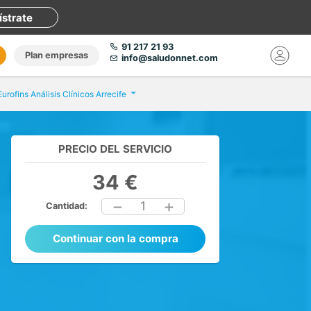
ístrate
91 217 21 93
Plan empresas
info@saludonnet.com
Eurofins Análisis Clínicos Arrecife
PRECIO DEL SERVICIO
34 €
1
Cantidad:
Continuar con la compra