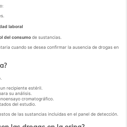
o:
s.
dad laboral
ol del consumo
de sustancias.
taria cuando se desea confirmar la ausencia de drogas en
ba?
.
n recipiente estéril.
ara su análisis.
munoensayo cromatográfico.
tados del estudio.
 restos de las sustancias incluidas en el panel de detección.
n las drogas en la orina?