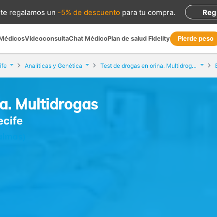
te regalamos
un
-5% de descuento
para tu compra
.
Reg
 Médicos
Videoconsulta
Chat Médico
Plan de salud Fidelity
Pierde peso
ife
Analíticas y Genética
Test de drogas en orina. Multidrogas
na. Multidrogas
ecife
Palmas)