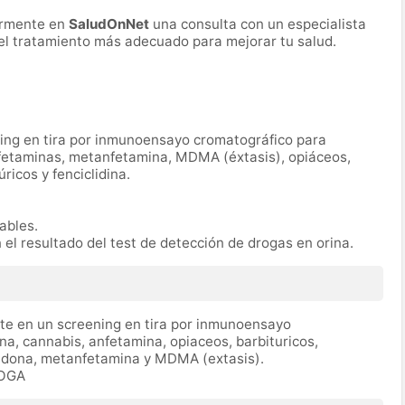
ormente en
SaludOnNet
una consulta con un especialista
r el tratamiento más adecuado para mejorar tu salud.
ning en tira por inmunoensayo cromatográfico para
nfetaminas, metanfetamina, MDMA (éxtasis), opiáceos,
icos y fenciclidina.
rables.
n el resultado del test de detección de drogas en orina.
ste en un screening en tira por inmunoensayo
na, cannabis, anfetamina, opiaceos, barbituricos,
tadona, metanfetamina y MDMA (extasis).
ROGA