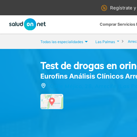
Regístrate y
Comprar Servicios
Arrec
Todas las especialidades
Las Palmas
Test de drogas en ori
Eurofins Análisis Clínicos Arr
Calle Méjico, 28, Arrecife (Las 