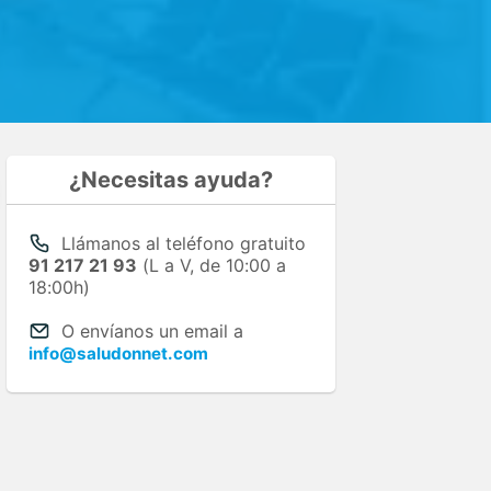
¿Necesitas ayuda?
Llámanos al teléfono gratuito
91 217 21 93
(L a V, de 10:00 a
18:00h)
O envíanos un email a
info@saludonnet.com