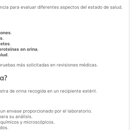
uencia para evaluar diferentes aspectos del estado de salud.
ñones
.
as
.
betes
.
proteínas en orina
.
alud
.
s pruebas más solicitadas en revisiones médicas.
ba?
tra de orina recogida en un recipiente estéril.
un envase proporcionado por el laboratorio.
ara su análisis.
 químicos y microscópicos.
dos.