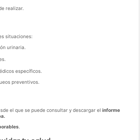
de realizar.
es situaciones:
ón urinaria.
es.
dicos específicos.
ueos preventivos.
desde el que se puede consultar y descargar el
informe
ba.
borables
.