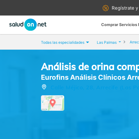
Regístrate y
Comprar Servicios
Arrec
Todas las especialidades
Las Palmas
Análisis de orina com
Eurofins Análisis Clínicos Arr
Calle Méjico, 28, Arrecife (Las 