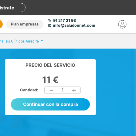
ístrate
91 217 21 93
Plan empresas
info@saludonnet.com
nálisis Clínicos Arrecife
PRECIO DEL SERVICIO
11 €
1
Cantidad:
Continuar con la compra