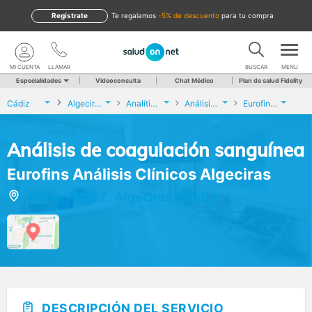
Regístrate
te regalamos
-5% de descuento
para tu compra
MI CUENTA
LLAMAR
BUSCAR
MENU
Especialidades
Videoconsulta
Chat Médico
Plan de salud Fidelity
Cádiz
Algeciras
Analíticas y Genética
Análisis de coagulación sanguínea
Eurofins Análisis Clínicos Algeciras
Análisis de coagulación sanguínea
Eurofins Análisis Clínicos Algeciras
Plaza Alta, 7, Algeciras (Cádiz)
DESCRIPCIÓN DEL SERVICIO