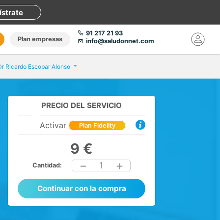
ístrate
91 217 21 93
Plan empresas
info@saludonnet.com
Dr Ricardo Escobar Alonso
PRECIO DEL SERVICIO
Activar
Plan Fidelity
9 €
1
Cantidad:
Continuar con la compra