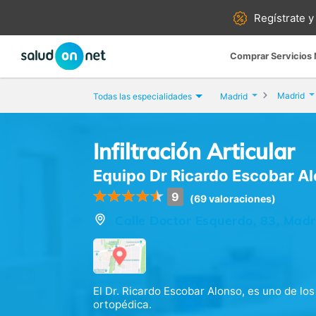
Regístrate y
Comprar Servicios
Madrid
Todas las especialidades
Madrid
Infiltración Articular
Equipo Dr Ricardo Escobar A
9
(69 valoraciones)
Calle Doctor Esquerdo, 83, Madr
El Dr. Ricardo Escobar Alonso, es uno de lo
ortopédica.