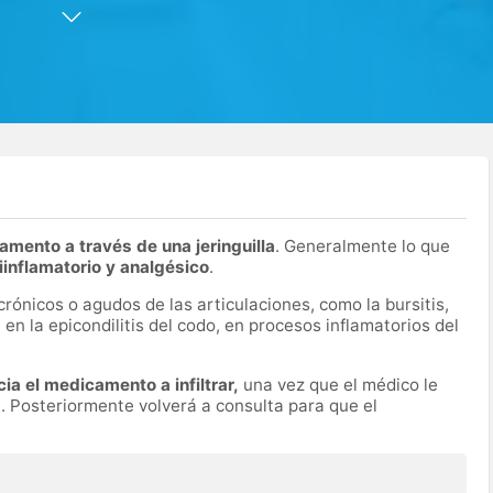
bar Alonso para los servicios de infiltraciones articulares,
ca y consulta de traumatología + infiltración articular.
amento a través de una jeringuilla
. Generalmente lo que
iinflamatorio y analgésico
.
rónicos o agudos de las articulaciones, como la bursitis,
a en la epicondilitis del codo, en procesos inflamatorios del
ia el medicamento a infiltrar,
una vez que el médico le
. Posteriormente volverá a consulta para que el