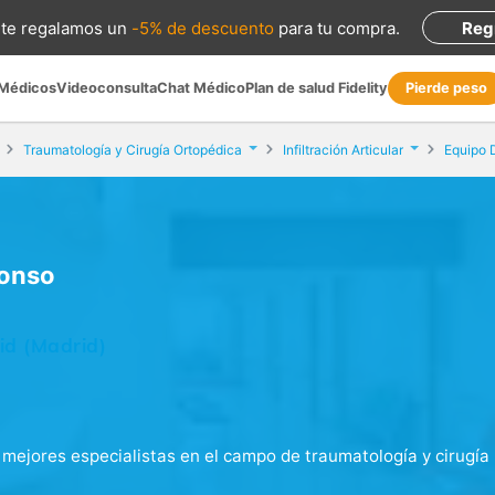
te regalamos
un
-5% de descuento
para tu compra
.
Reg
 Médicos
Videoconsulta
Chat Médico
Plan de salud Fidelity
Pierde peso
Traumatología y Cirugía Ortopédica
Infiltración Articular
Equipo 
lonso
id (Madrid)
s mejores especialistas en el campo de traumatología y cirugía