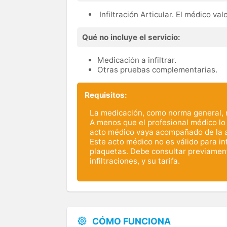
Infiltración Articular. El médico valo
Qué no incluye el servicio:
Medicación a infiltrar.
Otras pruebas complementarias.
Requisitos:
La medicación, como norma general, no
A menos que el profesional médico lo
acto médico vaya acompañado de la au
Este acto médico no es válido para inf
plaquetas. Debe consultar previamente
infiltraciones, y su tarifa.
CÓMO FUNCIONA