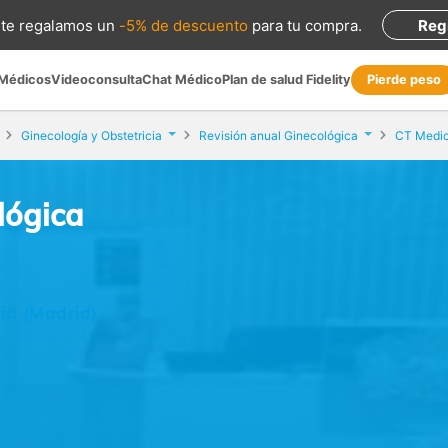
te regalamos
un
-5% de descuento
para tu compra
.
Reg
 Médicos
Videoconsulta
Chat Médico
Plan de salud Fidelity
Pierde peso
Ginecología y Obstetricia
Revisión anual Ginecológica
CT Medic
lógica
id (Madrid)