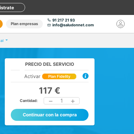
ístrate
91 217 21 93
Plan empresas
info@saludonnet.com
al
PRECIO DEL SERVICIO
Activar
Plan Fidelity
117 €
1
Cantidad:
Continuar con la compra