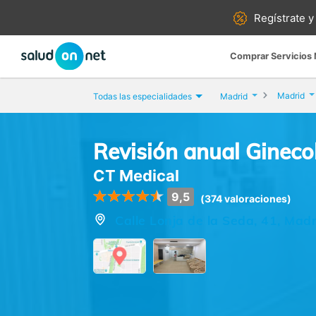
Regístrate y
Comprar Servicios
Madrid
Todas las especialidades
Madrid
Revisión anual Gineco
CT Medical
9,5
(374 valoraciones)
Calle Lonja de la Seda, 41, Madr