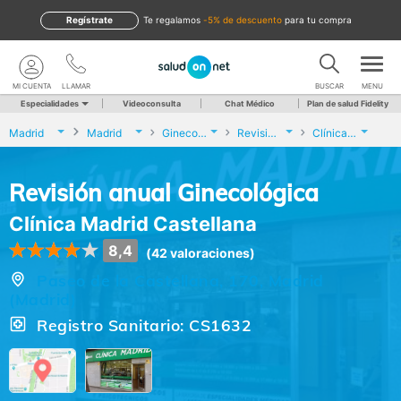
Regístrate
te regalamos
-5% de descuento
para tu compra
MI CUENTA
LLAMAR
BUSCAR
MENU
Especialidades
Videoconsulta
Chat Médico
Plan de salud Fidelity
Madrid
Madrid
Ginecología y Obstetricia
Revisión anual Ginecológica
Clínica Madrid Castellana
Revisión anual Ginecológica
Clínica Madrid Castellana
8,4
(42 valoraciones)
Paseo de la Castellana, 170, Madrid
(Madrid)
Registro Sanitario: CS1632