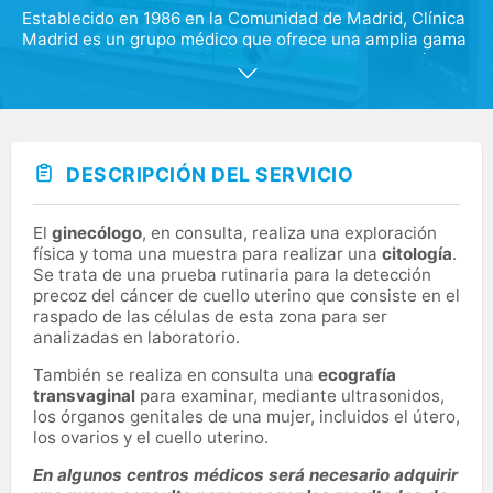
Establecido en 1986 en la Comunidad de Madrid, Clínica
Madrid es un grupo médico que ofrece una amplia gama
de servicios para las principales especialidades médicas
y pruebas diagnósticas. Destacamos por nuestra
cercanía con los pacientes y el compromiso de
ofrecerles el mejor servicio médico. Todo nuestro
personal trabaja día a día por prestar el mejor servicio
médico posible a quienes ponen su confianza en
DESCRIPCIÓN DEL SERVICIO
nosotros, garantizando un trato cercano y único para
cada paciente.
El
ginecólogo
, en consulta, realiza una exploración
La Clínica Madrid Castellana, una moderna clínica
física y toma una muestra para realizar una
citología
.
situada en una de las zonas más prestigiosas de
Se trata de una prueba rutinaria para la detección
Madrid, está equipada con la tecnología más avanzada.
precoz del cáncer de cuello uterino que consiste en el
Nos dedicamos a mejorar constantemente nuestros
raspado de las células de esta zona para ser
servicios para ofrecer a los pacientes una atención
analizadas en laboratorio.
sanitaria excepcional y un trato humano de calidad.
También se realiza en consulta una
ecografía
Contamos con el mejor cuadro médico para cada una de
transvaginal
para examinar, mediante ultrasonidos,
nuestras 27 especialidades y ofrecemos una amplia
los órganos genitales de una mujer, incluidos el útero,
cartera de servicios para atender todas las necesidades
los ovarios y el cuello uterino.
médicas.
En algunos centros médicos será necesario adquirir