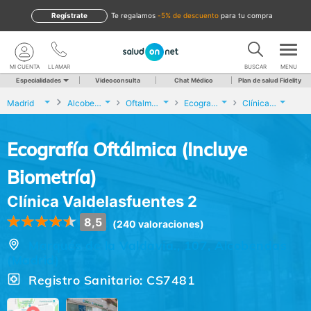
Regístrate
te regalamos
-5% de descuento
para tu compra
MI CUENTA
LLAMAR
BUSCAR
MENU
Especialidades
Videoconsulta
Chat Médico
Plan de salud Fidelity
Madrid
Alcobendas
Oftalmología
Ecografía Oftálmica (Incluye Biometría)
Clínica Valdelasfuentes 2
Ecografía Oftálmica (Incluye
Biometría)
Clínica Valdelasfuentes 2
8,5
(240 valoraciones)
Marqués de la Valdavia., 107, Alcobendas
(Madrid)
Registro Sanitario: CS7481