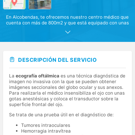
En Alcobendas, te ofrecemos nuestro centro médico que
cuenta con más de 800m2 y que está equipado con unas
instalaciones modernas donde te damos cobertura a 32
especialidades médicas.
Disponemos de tecnología de vanguardia en diagnóstico
por imagen, así como de servicios de salud bucal y
dental. También te ofrecemos un equipo de
DESCRIPCIÓN DEL SERVICIO
profesionales y materiales de alta calidad que están
dedicados a que tu rehabilitación sea lo más rápida y
eficaz posible, combinado con sesiones de fisioterapia.
La
ecografía oftálmica
es una técnica diagnóstica de
imagen no invasiva con la que se pueden obtener
Serás atendido por nuestro personal médico
imágenes seccionales del globo ocular y sus anexos.
especializado, que te dará un trato profesional, humano
Para realizarla el médico insensibiliza el ojo con unas
y de confianza.
gotas anestésicas y coloca el transductor sobre la
superficie frontal del ojo.
Se trata de una prueba útil en el diagnóstico de:
Tumores intraoculares
Hemorragia intravítrea